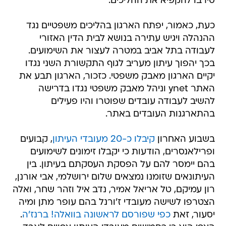
סירבו להקפיא את ההליכים.
כעת, כאמור, יפתח הארגון בהליכים משפטיים נגד
ההנהלה ויגיש עתירה בנושא לבית הדין האזורי
לעבודה בתל אביב במטרה לעצור את השימועים.
בכך יהפוך עיתון מעריב לגוף התקשורת השני נגדו
יקיים הארגון מאבק משפטי. כזכור, הארגון תבע את
האתר ynet וניהל מאבק משפטי נגדו בדרישה
להשיב לעבודה עובדים שפוטרו והיו פעילים
בהתארגנות העובדים באתר.
בשבוע האחרון
קיבלו כ-20 מעובדי העיתון
, קבועים
ופרילאנסרים, הודעות כי יקבלו זימונים לשימועים
בהם יימסר להם על הפסקת העסקתם בעיתון. בין
העיתונאים שזומנו נמצאים שלום ירושלמי, אבי אורנן,
רון עמיקם, טל אריאל אמיר, נדב איל וזהר שחר, ואלה
הצטרפו לשישה מעובדי ז'ורנל בהם עופר מתן ומיה
יסעור, זאת
כפי שפורסם לראשונה בוואלה! ברנז'ה
.