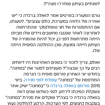
לשנתיים בעיתון שוחררו מצה"ל.
גורם המעורה בפרטים אמר לוואלה ברנז'ה כי "יש
אווירה של הלוויה במערכת, כולם עצובים". לטענתו,
אם ההתפטרות של חגי טופולנסקי  שהתרחשה
לאחרונה לאחר שנגנבו מחשבים ניידים שלו מביתו 
הייתה מתרחשת לפני כן, יכול להיות שהסגירה של
העיתון הייתה נמנעת, שכן ההחלטה הסופית הייתה
שלו.
ואולם, צריך לזכור כי בשנים האחרונות היו דיווחים
רבים על כך שבצה"ל מעוניינים לסגור את "במחנה".
בחודש יוני האחרון פורסם סופית כי הגרסה
המודפסת של "במחנה"
עומדת לפני סגירה
. ביוני
2015
פורסם בוואלה ברנז'ה
כי "במחנה" ישיק אתר
ונשקלת הפיכתו לירחון. לפני כשלוש שנים דווח
בוואלה ברנז'ה כי בצה"ל שוקלים את סגירת "במחנה"
בעקבות קיצוצים. לפי הערכות, הרקע להחלטה נעוץ