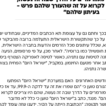
 לקרוא על זה שהעורך שלהם פרש -
בעיתון שלהם"
ך וחתם גם על עצומת תא הכתבים המדיניים, שבחודש יוני
 - על כך שהתקשורת הישראלית התעלמה ברובה מהביקור ש
תא, שכלל עיתונים מכל הזרמים והדעות בחברה הישראלית,
חופשית' כמו ברוסיה". לאחר מכן, על פי פרסומים, הגיעה
ה לטיסות עם נתניהו, כאשר לטיסה לאפריקה הצטרף ביס
ב אחר מטעם החינמון. במקביל, "ישראל היום" הפחית בצור
ה נתניהו.
דשים האחרונים  האם במערכת "ישראל היום" הופתעו
מההודעה שפורסמה באישון לילה? הגורם טוען כי "הם שמרו את זה עד לדקה ה-99.9, עד 
רמרים על הדרך שבה זה נעשה, שהם היו צריכים לקרוא 
". מנגד, כתב ב"ישראל היום" טוען כי כלל לא מדובר
ך תקופה: "הכתובת הייתה על הקיר. ידענו שזה עומד לקר