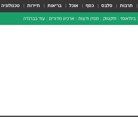
תרבות
סלבס
כסף
אוכל
בריאות
תיירות
טכנולוגיה
בינלאומי
תיקטוק
מגזין ודעות
ארכיון מדורים
עוד בברנז'ה
זמן צהוב
כתבו לנו
מדור סוף