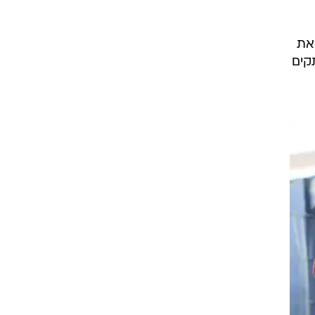
את
קים