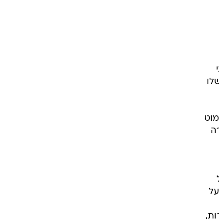
לו
מוט
ה
אז כל
על
ות,