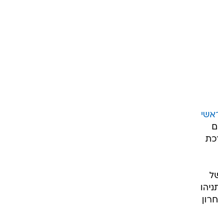
אשי
ם
מערכת
של
יהו
רון