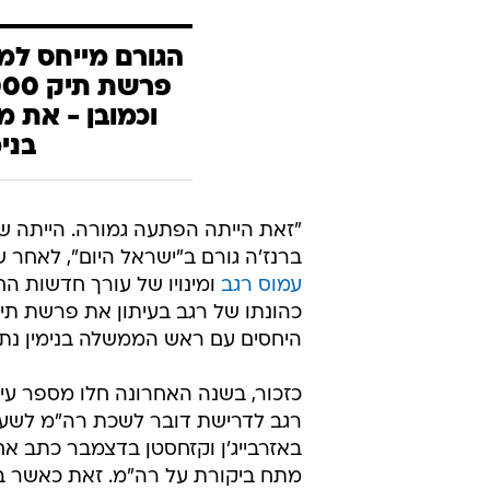
הגורם מייחס למה
וכמובן - את 
בני
"זאת הייתה הפתעה גמורה. הייתה שמ
ברנז'ה גורם ב"ישראל היום", לאחר ש
עמוס רגב
ומינויו של עורך חדשות הח
היחסים עם ראש הממשלה בנימין נתני
כזכור, בשנה האחרונה חלו מספר עי
רגב לדרישת דובר לשכת רה"מ לשעבר
באזרבייג'ן וקזחסטן בדצמבר כתב א
מתח ביקורת על רה"מ. זאת כאשר בתג