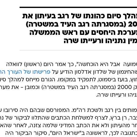
לך סיום כהונתו של רגב בעיתון את
פרשת תיק 2000 (במסגרתה רגב העיד במשטרה)
מערכת היחסים עם ראש הממשלה
מין נתניהו ורעייתו שרה
ועה  אבל היא הוכחשה", כך אמר היום (ראשון) לוואלה
החינמון של שלדון אדלסון הודיע על
פרישתו של העורך הר
וץ, בועז ביסמוט, לתפקיד במקומו. הגורם מייחס למהלך סיו
כהונתו של רגב בעיתון את פרשת תיק 2000 (במסגרתה רגב העיד במשטרה) וכמובן - את 
הו ורעייתו שרה.
מותים בין רגב ולשכת רה"מ. המפורסם שבהם היה סירובו 
, רן ברץ, לצרף למשלחת הכתבים שהתלוו לביקור של נתנ
חר מהעיתון ולא את הכתב המדיני שלמה צזנה, לאחר שהאח
ובה לכך, לראשונה ב"ישראל היום", סיקור הביקור היה