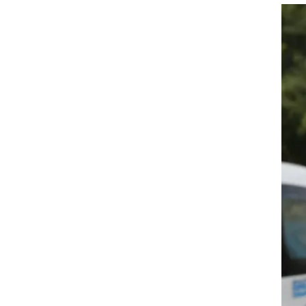
גישה נגד הרשות השנייה ו-103FM. מרצ
ו