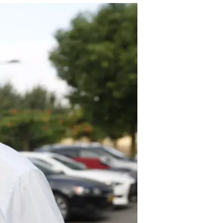
שפטל?
נועה פרייס
25.12.2017 / 14:01
האשימה את הרשות באי-ביצוע פ
נגד היו"ר זהבה גלאון. איזה ציו