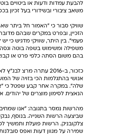
המליצו למפלגה למשוך את עתירתה 
באי-ביצוע פעולות אכיפה כנגד התבטא
בג"ץ גיבה את הרשות ואת פעולות ה
הרשות, ניר שוויקי, למנהלי התחנות 
האזורי ואת הסנקציות שננקטו כנגד 
מדובר במכתב שנשלח באפריל אשתקד, ו
הרשות להגביר את האכיפה בעניין ר
הפיקוח על רמת השיח הנהוגה בתכניו
להבעת עמדות ודעות או ביטויים בוט
משאב ציבורי ובשידורי בעל זכיון בכפוף
שוויקי סבור כי "האמור חל ביתר שא
הזכיין, ובפרט במקרים שבהם מדובר
פעמי". בין היתר, שוויקי מדגיש כי יש 
משפילה ומשימוש בשפה בוטה וגסה; מ
בהם משום הסתה כלפי פרט או קבוצ