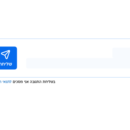
לבג"ץ לאחר ששפטל אמר בשידור כי "זהבה גלאון היא... חלאת המין
ג הזה... צואה ורפש שמוציאה מתוך הלוע הטמאה והבוגדני
ן פלא שמפלגה כמו מרצ מציעה חוק שטני של גרמניה
לה חוקי נירנברג פרופר... מרצ הולכת לאורם של הנאצים".
י גם הפעם העניק בג"ץ גיבוי להחלטותיה ולפעולות האכיפ
 לציין לטובה את שיתוף הפעולה עם מנכ"ל התחנה, אור
ל למתן חופש ביטוי מוחלט ובעיקר לחופש ביטוי פוליטי תו
תבטאויות פוגעניות, שיח לא ראוי, אי איזון בשידורים וביטו