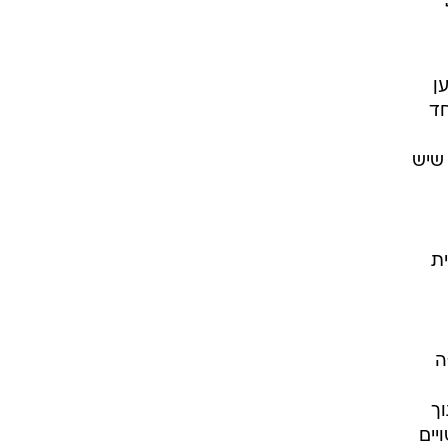
ושא
ן
חד
 שיש