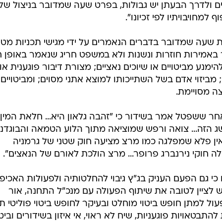
כנגד הרשות השנייה. כזכור, המפלגה האשימה את הרשות
ויות של שפטל נגד המפלגה ונגד זהבה גלאון. ואולם, בדיון
אכיפה שביצעה. הנשיאה חיות ציינה את מכתבו של מנכ"ל
- בנוגע להגברת האכיפה בעניין רמת השיח בתחנות הרדיו
התחנה.
הגיע לידי וואלה ברנז'ה, ובו שוויקי הבהיר כי בכוונת
מת השיח בתחנות האזוריות. "הרשות מתכוונת להתמקד בנ
ת ובמשדרים בתחנות הרדיו", נכתב. בנוסף נכתב כי "גם
ים ולדרך הבעתן יש גבולות, בפרט שעה שמדובר בניצול של
 למחויבויתיו לפי זכיונו".
ת שעה שמדובר בדברים הנאמרים על ידי מגישי תכניות מטע
 באמירות חוזרות ונשנות ולא במשפט חריג שנאמר באופן 
להימנע מביטויים או שיוכים נאציים; מצורת דיבור פוגענית או
ביזוי אדם בשל השתייכותו למוצא אתני מסוים; ומביטויים
ה מסויימת.