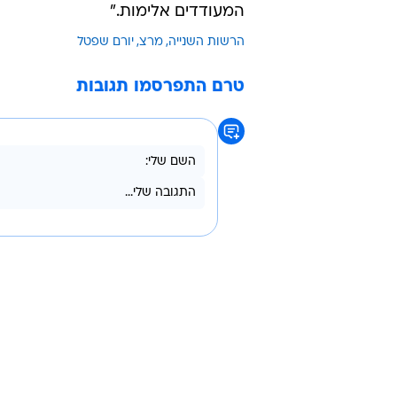
כזכור, ב-2016 עתרה מרצ 
אנושי בהתגלמות הכי בזויה של המוש
שלה". במקרה אחר קבע שפטל כי "אי
הנאצית לסימון מוצרים של יהודים. א
מהרשות נמסר בתגובה: "אנו שמחים כ
שביצעה הרשות השנייה. בנוסף, נבקש
צלקובניק. הרשות פועלת ותמשיך לפעו
שמירה על מגוון דעות ואפס סובלנות לה
המעודדים אלימות."
הרשות השנייה
מרצ
יורם שפטל
טרם התפרסמו תגובות