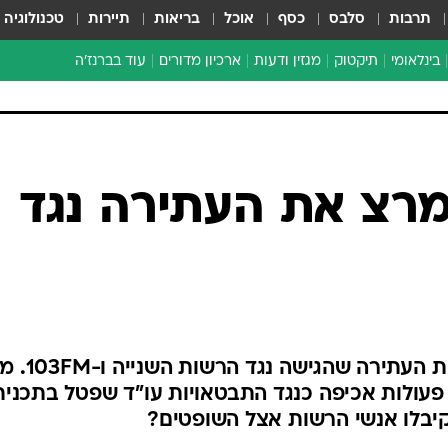
תרבות
סלבס
כסף
אוכל
בריאות
תיירות
טכנולוגיה
בינלאומי
תיקטוק
מגזין ודעות
ארכיון מדורים
עוד בברנז'ה
זמן צהוב
כתבו לנו
מדור סוף
רצ את העתירה נגד