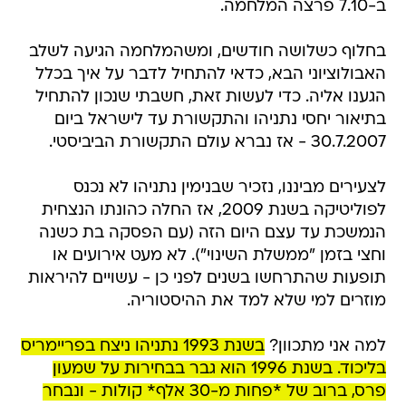
ב-7.10 פרצה המלחמה.
בחלוף כשלושה חודשים, ומשהמלחמה הגיעה לשלב
האבולוציוני הבא, כדאי להתחיל לדבר על איך בכלל
הגענו אליה. כדי לעשות זאת, חשבתי שנכון להתחיל
בתיאור יחסי נתניהו והתקשורת עד לישראל ביום
30.7.2007 - אז נברא עולם התקשורת הביביסטי.
לצעירים מביננו, נזכיר שבנימין נתניהו לא נכנס
לפוליטיקה בשנת 2009, אז החלה כהונתו הנצחית
הנמשכת עד עצם היום הזה (עם הפסקה בת כשנה
וחצי בזמן "ממשלת השינוי"). לא מעט אירועים או
תופעות שהתרחשו בשנים לפני כן - עשויים להיראות
מוזרים למי שלא למד את ההיסטוריה.
למה אני מתכוון?
בשנת 1993 נתניהו ניצח בפריימריס
בליכוד. בשנת 1996 הוא גבר בבחירות על שמעון
פרס, ברוב של *פחות מ-30 אלף* קולות - ונבחר