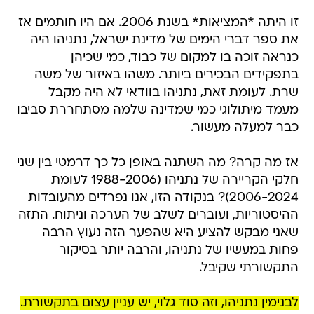
זו היתה *המציאות* בשנת 2006. אם היו חותמים אז
את ספר דברי הימים של מדינת ישראל, נתניהו היה
כנראה זוכה בו למקום של כבוד, כמי שכיהן
בתפקידים הבכירים ביותר. משהו באיזור של משה
שרת. לעומת זאת, נתניהו בוודאי לא היה מקבל
מעמד מיתולוגי כמי שמדינה שלמה מסתחררת סביבו
כבר למעלה מעשור.
אז מה קרה? מה השתנה באופן כל כך דרמטי בין שני
חלקי הקריירה של נתניהו (1988-2006 לעומת
2006-2024)? בנקודה הזו, אנו נפרדים מהעובדות
ההיסטוריות, ועוברים לשלב של הערכה וניתוח. התזה
שאני מבקש להציע היא שהפער הזה נעוץ הרבה
פחות במעשיו של נתניהו, והרבה יותר בסיקור
התקשורתי שקיבל.
לבנימין נתניהו, וזה סוד גלוי, יש עניין עצום בתקשורת.