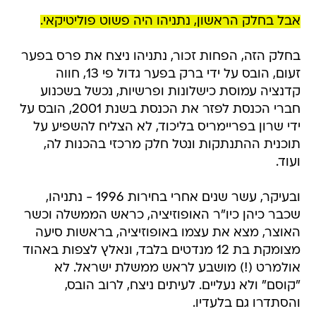
אבל בחלק הראשון, נתניהו היה פשוט פוליטיקאי.
בחלק הזה, הפחות זכור, נתניהו ניצח את פרס בפער
זעום, הובס על ידי ברק בפער גדול פי 13, חווה
קדנציה עמוסת כישלונות ופרשיות, נכשל בשכנוע
חברי הכנסת לפזר את הכנסת בשנת 2001, הובס על
ידי שרון בפריימריס בליכוד, לא הצליח להשפיע על
תוכנית ההתנתקות ונטל חלק מרכזי בהכנות לה,
ועוד.
ובעיקר, עשר שנים אחרי בחירות 1996 - נתניהו,
שכבר כיהן כיו"ר האופוזיציה, כראש הממשלה וכשר
האוצר, מצא את עצמו באופוזיציה, בראשות סיעה
מצומקת בת 12 מנדטים בלבד, ונאלץ לצפות באהוד
אולמרט (!) מושבע לראש ממשלת ישראל. לא
"קוסם" ולא נעליים. לעיתים ניצח, לרוב הובס,
והסתדרו גם בלעדיו.