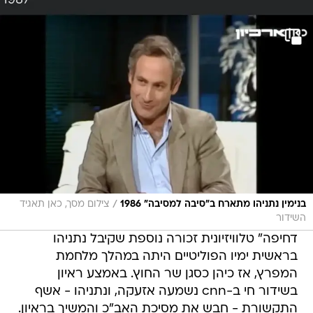
/
בנימין נתניהו מתארח ב"סיבה למסיבה" 1986
צילום מסך, כאן תאגיד
השידור
דחיפה" טלוויזיונית זכורה נוספת שקיבל נתניהו
בראשית ימיו הפוליטיים היתה במהלך מלחמת
המפרץ, אז כיהן כסגן שר החוץ. באמצע ראיון
בשידור חי ב-cnn נשמעה אזעקה, ונתניהו - אשף
התקשורת - חבש את מסיכת האב"כ והמשיך בראיון.