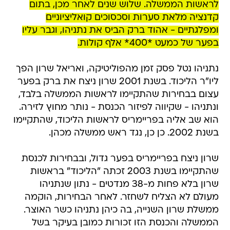
לראשות הממשלה. שלוש שנים לאחר מכן, בתום
קדנציה מלאת סערות וסכסוכים קואליציוניים
ומפלגתיים - אהוד ברק הביס את נתניהו, וגבר עליו
בפער של כמעט *400* אלף קולות.
נתניהו נטל פסק זמן מהפוליטיקה, ואריאל שרון הפך
ליו"ר הליכוד. בשנת 2001 שרון ניצח את ברק בפער
עצום בבחירות שהתקיימו לראשות הממשלה בלבד,
ונתניהו - שקיווה לפיזור הכנסת - נותר מחוץ לזירה.
הוא שב אליה בפריימריס לראשות הליכוד, שהתקיימו
בשנת 2002. כן כן, נגד ראש ממשלה מכהן.
שרון ניצח בפריימריס בפער גדול, ובבחירות לכנסת
שהתקיימו בשנת 2003 זכתה "הליכוד" בראשות
שרון בלא פחות מ-38 מנדטים - נתון שנתניהו
מעולם לא הצליח לשחזר. לאחר הבחירות, הוקמה
ממשלת שרון השנייה, בה כיהן נתניהו כשר האוצר.
הממשלה והכנסת הזו זכורות כמובן בעיקר בשל