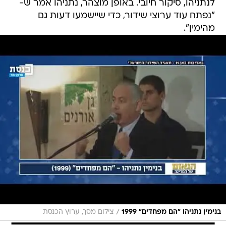
לנתניהו, סיקור חיובי. באופן מוצהר, נתניהו אמר ש-
"נפתח עוד ערוצי שידור, כדי שיישמעו דעות גם
מהימין".
/
בנימין נתניהו "הם מפחדים" 1999
צילום מסך, ערוץ הכנסת