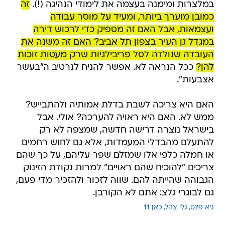
במלצרות ומימנה בעצמה את לימודי הנהיגה (!).
זה
כמובן מוערך ביותר, ומעיד על מוסר עבודה
ועצמאות, אבל האם זה מספיק כדי לרכוש דירה
במגדל גן העיר בצפון תל אביב? האם זה משנה את
העובדה שנולדה לסל פריבילגיות שרק מעטות זוכות
להן?
ככל הנראה לא. אפשר להניח לנרטיב ה"בעשר
אצבעות".
האם היא צריכה לשבת בדלת אמותיה ולהתבייש?
ממש לא. האם היא ראויה להערכה? אולי. אבל
בישראל נוצרה דרישה חדשה, שמצפה לא רק
להתעלם מהבדלי המעמדות, אלא גם לחוש רחמים
או חמלה כלפי אלו שמזלם שפר עליהם, על כך שהם
צריכים "להוכיח שהם ראויים" למרות נקודת הזינוק
הגבוהה שהייתה להם. שווה לזכור ולהזכיר מדי פעם,
גם לבוגרי גלצ: אתם לא הקורבן.
גיא פינס
גלי צהל
כאן 11