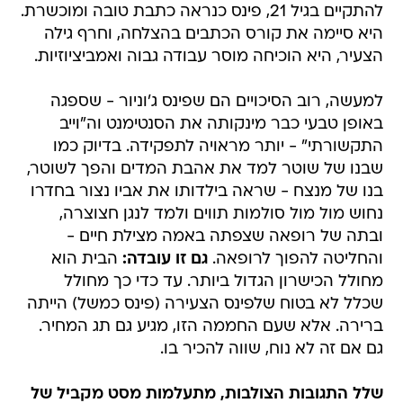
להתקיים בגיל 21, פינס כנראה כתבת טובה ומוכשרת.
היא סיימה את קורס הכתבים בהצלחה, וחרף גילה
הצעיר, היא הוכיחה מוסר עבודה גבוה ואמביציוזיות.
למעשה, רוב הסיכויים הם שפינס ג'וניור - שספגה
באופן טבעי כבר מינקותה את הסנטימנט וה"וייב
התקשורתי" - יותר מראויה לתפקידה. בדיוק כמו
שבנו של שוטר למד את אהבת המדים והפך לשוטר,
בנו של מנצח - שראה בילדותו את אביו נצור בחדרו
נחוש מול מול סולמות תווים ולמד לנגן חצוצרה,
ובתה של רופאה שצפתה באמה מצילת חיים -
והחליטה להפוך לרופאה.
גם זו עובדה:
הבית הוא
מחולל הכישרון הגדול ביותר. עד כדי כך מחולל
שכלל לא בטוח שלפינס הצעירה (פינס כמשל) הייתה
ברירה. אלא שעם החממה הזו, מגיע גם תג המחיר.
גם אם זה לא נוח, שווה להכיר בו.
שלל התגובות הצולבות, מתעלמות מסט מקביל של