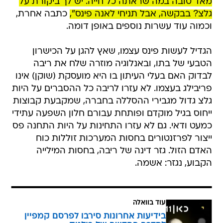
מאד טובה במה שראתה כל חייה. יש לך ביקורת על
גלצ? בבקשה, אבל תניחי לאנה פינס",
כתבה אחרת,
וכמוה עוד עשרות נוספים באופן דומה.
הגדיל לעשות פינס עצמו, שאץ להגן על הכישרון
הטבעי של בתו, ובאנלוגיה מוזרה שלח את ריבה
לבדוק האם בעלי העיתון בו היא מועסקת (שוקן) אינו
פריבילג בעצמו. לא עזרו לריבה כל ההסברים על היות
גלצ גדול מגבירי ההסללה בחברה, שמקבעת קבוצות
ייחוס בגיל מוקדם ופותחת עבורם חלון השפעה עתידי
כמעט ודאי. גם לא עזרו התחינות על היות התחנה פס
ייצור לפרזנטורים בחסות המערכות זוללות כוח
האדם הזול. גזר דינה של ריבה, בחסות המילייה
הקבוע, נגזר: אשמה.
עוד בוואלה
בידיעות אחרונות סירבו לפרסם קמפיין