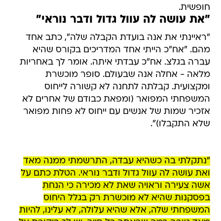
חופשית.
"את עושה לה עוול גדול ודבר נוראי"
"ראיינתי את אנה בועדת הקבלה שלה", כתב אחד
מהם. "‏אח"כ הייתי אחד המדריכים בקורס שהיא
עברה בגלצ. אח"כ עבדתי איתה. אומר לך באחריות
מלאה - אחלה אנה שבעולם. סופר מוכשרת
ומקצועית. קבלתה לתחנה לא קשורה לייחוס
המשפחתי המפואר (ומפאת כבודם של אחרים לא
אזכיר שמות של אנשים עם ייחוס לא פחות מפואר
שלא התקבלו)".
"נתקלתי בה כשהיא עבדה, התרשמתי ממנה מאד
ואת עושה לה עוול גדול ודבר נוראי. הטלת כתם על
אשה צעירה וראויה שאת לא מכירה כי הנחת
בפסקנות שהיא לא מוכשרת רק בגלל היחוס
המשפחתי שלה, אלא שהיא עלולה, לא עלינו, להיות