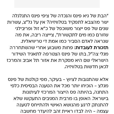
"הבת של גיא פינס והנכדה של ציפי פינס התגלגלה
ישר מהצבא לתפקיד בטלוויזיה? אין על גל"צ, עשרות
שנים של פס ייצור משוכפל של כ"א זול ופריבילגי
שזורם כמו מים לתקשורת", ציייצה ריבה, את מה
שנראה לאדם הסביר כמו אמת די טריוויאלית.
תזכורת לעובדות:
פחות משבוע אחרי שהשתחררה
מגלי צה"ל, בתו של פינס הצטרפה לתאגיד השידור
הישראלי שם היא מסקרת את אזור תל אביב והמרכז
לכאן חדשות בטלוויזיה.
אלא שהתגובות לציוץ - בעיקר, מפי קולגות של פינס
מגלצ - הוכיחו יותר מכל את הטענה הבסיסית כלפי
התחנה, בהיותה פס הייצור המרכזי לעיתונות
בישראל. האופן בו מרבית המגיבים התעקשו שלא
להתנתק לרגע מהנושא האישי ולהתייחס לטענה
עצמה - היה לבדו ראיית זהב להיעדר מחשבה