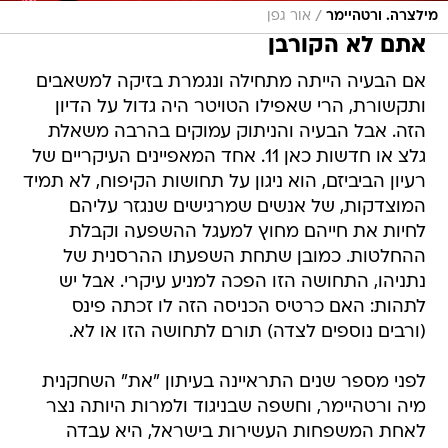
/
מילצרה. ורטהיימר
אור גפן
אתם לא הקורבן
אם הבעיה הייתה מתחילה ונגמרת בזיקה למשאבים
ותקשורת, הרי שאפילו הטויטר היה גדול על הדיון
הזה. אבל הבעיה והניתוק עמוקים בהרבה משאלת
גלצ או חדשות כאן 11. אחד המאפיינים העיקריים של
רעיון הביביזם, הוא ניגון על תחושות הקיפוח, לא תמיד
המוצדקות, של אנשים שמרגישים שנגזר עליהם
לחיות את חייהם מחוץ למעגל ההשפעה וקבלת
ההחלטות. כמובן שתחת השפעתו ההרסנית של
נתניהו, התחושה הזו הפכה למניע עיקרי. אבל יש
לתהות: האם כרטיס הכניסה הזה לו זכתה פינס
(ורבים נוספים לצדה) תורם לתחושה הזו או לא.
לפני מספר שנים התראיינה בעיתון "את" השחקנית
מיה ורטהיימר, וחשפה שבניגוד ולמרות היותה נצר
לאחת המשפחות העשירות בישראל, היא עבדה