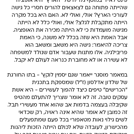
פינס לאייר במוסף גלריה של "הארץ" היא אופציה
שהייתה פתוחה גם לצאצאים להורים חסרי כל גישה
לעורכי הארץ? אולי, ואולי לא. האם היא בכל מקרה
הייתה מתקבלת לגלצ? אולי, ואולי כלל לא הייתה
מגישה מועמדות כי לא הייתה מכירה את האופציה.
אבל האמת היא שזה בכלל לא משנה, כי האמת
צריכה להיאמר: גישה היא משאב ומשאב הוא
פריבילגיה. אלו מתנות שעבור אדם שנולד למשפחה
לא עשירה או לא מחוברת כנראה לעולם לא יקבל.
במאמר מוסגר ייאמר שגם יסמין לוקץ' - בתו החורגת
של שלדון אדלסון (ז"ל) שמספקת בתכנית
"הכרישים" טיפים כיצד להפוך לעשירים - היא אשת
עסקים טובה. זה לא אומר שצריך להתעלם מהטיפ
שקיבלה בעצמה בדמות אב שהוא אחד מעשירי תבל.
זה כמובן לא אומר שהיא אינה ראויה, רק שכדאי
לשים גילוי נאות מטאפורי בכל פעם שמתפעלים
מהכישרון, לעובדה שלא לכולם הייתה הזכות ליהנות