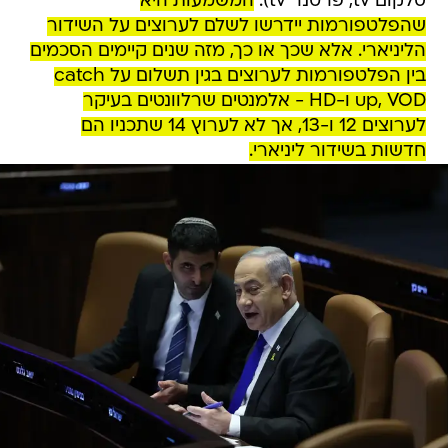
סלקום tv, פרטנר tv).
המשמעות היא
שהפלטפורמות יידרשו לשלם לערוצים על השידור
הליניארי. אלא שכך או כך, מזה שנים קיימים הסכמים
בין הפלטפורמות לערוצים בגין תשלום על catch
up, VOD ו-HD - אלמנטים שרלוונטים בעיקר
לערוצים 12 ו-13, אך לא לערוץ 14 שתכניו הם
חדשות בשידור ליניארי.