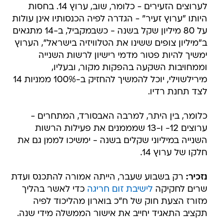
לערוצים הזעירים - כלומר, שוב, ערוץ 14. בחסות
היותו "ערוץ זעיר" - הגדרה לפיה הכנסותיו אינן עולות
על 80 מיליון שקל בשנה - כשבמקביל, ב-14 מתגאים
ב"מיליון צופים ששינו את הטלוויזיה בישראל", הערוץ
ימשיך להיות פטור מדמי רישיון לרשות השנייה
וממחויבות השקעה בהפקות מקור, ובעליו,
מירילשוילי, יוכל להמשיך להחזיק ב-100% ממניות 14
לצד תחנת רדיו.
כלומר, בין היתר, למרבה האבסורד, המתחרים -
ערוצים 12- ו-13 שמממנים את פעילות הרשות
השנייה במיליוני שקלים בשנה - ימשיכו לממן גם את
חלקו של ערוץ 14.
נזכיר:
רק בשבוע שעבר, הייתה אמורה להתכנס ועדת
שרים לחקיקה
לישיבת זום חריגה
כדי לאשר בהליך
מזורז הצעת חוק של ח"כ בוארון מהליכוד לפיה
תקציב התאגיד יחייב את אישור הממשלה מידי שנה.