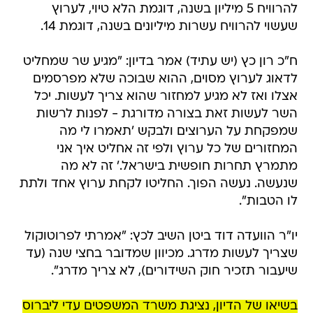
להרוויח 5 מיליון בשנה, דוגמת הלא טיוי, לערוץ
שעשוי להרוויח עשרות מיליונים בשנה, דוגמת 14.
ח"כ רון כץ (יש עתיד) אמר בדיון: "מגיע שר שמחליט
לדאוג לערוץ מסוים, ההוא שבוכה שלא מפרסמים
אצלו ואז לא מגיע למחזור שהוא צריך לעשות. יכל
השר לעשות זאת בצורה מדורגת - לפנות לרשות
שמפקחת על הערוצים ולבקש 'תאמרו לי מה
המחזורים של כל ערוץ ולפי זה אחליט איך אני
מתמרץ תחרות חופשית בישראל.' זה לא מה
שנעשה. נעשה הפוך. החליטו לקחת ערוץ אחד ולתת
לו הטבות".
יו"ר הוועדה דוד ביטן השיב לכץ: "אמרתי לפרוטוקול
שצריך לעשות מדרג. מכיוון שמדובר בחצי שנה (עד
שיעבור תזכיר חוק השידורים), לא צריך מדרג".
בשיאו של הדיון, נציגת משרד המשפטים עדי ליברוס