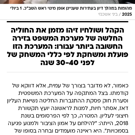
מהומות במהלך דיון בעתירות שעניינן אופן מינוי ראש השב"כ. 1 ביולי
/
2025
ביני אשכנזי
הקהל ושולחיו זיהו מזמן את החוליה
החלשה של מערכת המשפט בזירה
החשובה ביותר עבורו: המערכת הזו
פועלת ומשחקת לפי כללי המשחק של
לפני 30-40 שנה
כאמור, לא מדובר בצורך של עמית, אלא דווקא של
קודמתו. בצל המתקפה על המערכת המשפטית
וסערת חוק פסקת ההתגברות החליטה נשיאת העליון
דאז, אסתר חיות, למנות לראשונה יועץ תקשורת
חיצוני לעליון. המטרה, כך לפי הפרסומים בשנת
2018, הייתה: "להילחם על אמון הציבור ולמנוע פגיעה
בסמכויות". היא ראיינה מועמדים ובחרה בסופו של