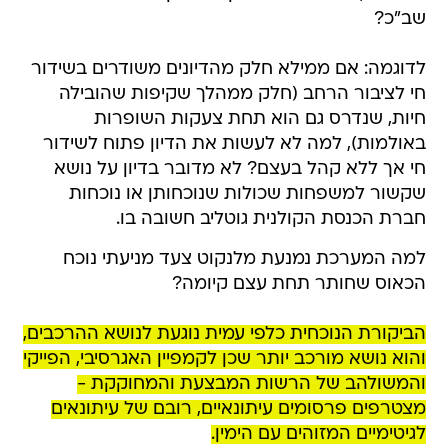
שב"כ?
לדוגמה: אם ממילא חלק מהדיונים משודרים בשידור
חי לציבור הרחב (חלק ממהלך שקיפות שהובילה
חיות, שנדרס גם הוא תחת צעקות השופרות
באולמות), למה לא לעשות את הדיון פתוח לשידור
חי אך ללא קהל בעצם? לא מדובר בדיון על נושא
שקשור למשפחות שכולות שנוכחותן או נוכחות
חברת הכנסת הקולנית גוטליב חשובה בו.
למה המערכת נמנעת מלנקוט צעד מניעתי נוכח
הכאוס שחותר תחת עצם קיומה?
הביקורת הנוכחית כלפי עמית נוגעת לנושא ההרכבים,
והוא נושא מורכב יותר שכן לקמפיין האגרסיבי, הפייקי
והמשולהב של הרשות המבצעת והמחוקקת -
מצטרפים פרסומים עיתונאיים, רובם של עיתונאים
לגיטימיים המזוהים עם הימין.