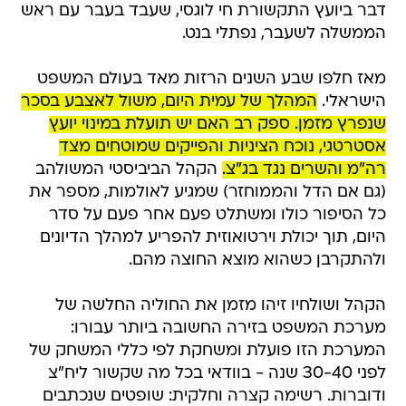
דבר ביועץ התקשורת חי לוגסי, שעבד בעבר עם ראש
הממשלה לשעבר, נפתלי בנט.
מאז חלפו שבע השנים הרזות מאד בעולם המשפט
הישראלי.
המהלך של עמית היום, משול לאצבע בסכר
שנפרץ מזמן. ספק רב האם יש תועלת במינוי יועץ
אסטרטגי, נוכח הציניות והפייקים שמוטחים מצד
רה"מ והשרים נגד בג"צ.
הקהל הביביסטי המשולהב
(גם אם הדל והממוחזר) שמגיע לאולמות, מספר את
כל הסיפור כולו ומשתלט פעם אחר פעם על סדר
היום, תוך יכולת וירטואוזית להפריע למהלך הדיונים
ולהתקרבן כשהוא מוצא החוצה מהם.
הקהל ושולחיו זיהו מזמן את החוליה החלשה של
מערכת המשפט בזירה החשובה ביותר עבורו:
המערכת הזו פועלת ומשחקת לפי כללי המשחק של
לפני 30-40 שנה - בוודאי בכל מה שקשור ליח"צ
ודוברות. רשימה קצרה וחלקית: שופטים שנכתבים