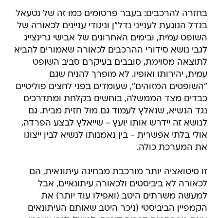
בחזרה להרכבים: בעבר פרסומים כמו זה של נטעאל
בנדל הנוגעת לענייני נדל"ן וניגודי עניינים לכאורה של
השופט עמית, ובימים האחרונים של אבישי גרינצייג
לגבי נושא סידורי ההרכבים לכאורה שאמורים להביא
לתוצאה מסוימת, סובבים בעיקרם סביב השופט
עמית, יהירותו ואופיו. לא מופרך להניח שגם
"השופטים המזוהים", שעומדים בפני לחצים פוליטיים
כבדים מצד הממשלה, בוחשים בקלחת ומתדרכים
נגד הנשיא, שנאלץ לעמוד גם מול חזית מבית. גם
לנושא זה יידרש אותו יועץ - שייאלץ לבצע הפרדה,
אולי בלתי אפשרית - בין נאמנותו לנשיא לבין ייצוגו
את המערכת כולה.
זו סיטואציה יותר מורכבת מבחינה עיתונאית, הם
לכאורה לא ביביסטים ולכאורה עיתונאיים, אבל
למעשה משרתים היטב (ואפילו עוד יותר) את
הקמפיין הביביסטי (ניכר היטב שאותם העיתונאים