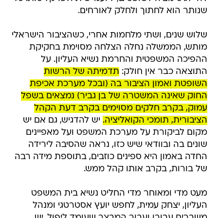
שנותר הוא לחתוך ולחלק לאורחים.
שלוש שנים, ושתי מלחמות אחרי, כשהציבור הישראלי
מותש, הממשלה נחלה הצלחה מסוימת בחקיקת
ההפיכה המשפטית והחרמת נשיא העליון. על
התוצאה כבר אין חולק:
תדמיתה של הרשות
השופטת ואמון הציבור בה (ובכל מערכת אכיפת
החוק שאינה המשטרה של בן גביר) נמצאים בשפל
עמוק, בקרב חלקים מסוימים בקרב דעת הקהל
הציבורית, תומכי הקואליציה.
יש להדגיש, גם אם יש
מקום לביקורת על מערכת המשפט ועל מאפיינים
שונים בה ובוודאי שיש כזו, נראה שהסיבה לירידה
החדה באמון היא ספינים כוזבים, בתוספת מידה רבה
של בורות, בקרב אותו קהל ממש.
מעט מדי ומאוחר מדי החליט נשיא בית המשפט
העליון, יצחק עמית, לחפש יועץ אסטרטגי ומנהל
משברים עבורו ועבור המבצר שעומד ליפול. יש