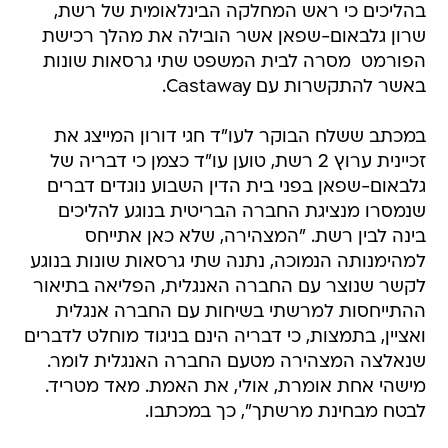
בהליכים כי ראש המחלקה הבינלאומית של רשת,
שרון גלבאום-שפאן אשר הובילה את מהלך רכישת
הפורמט  מסרה לבית המשפט שתי גרסאות שונות
באשר להתקשרות עם Castaway.
במכתב ששלח הבוקר לעו"ד חגי דורון המייצג את
זכיינית ערוץ 2 רשת, טוען עו"ד כצמן כי דבריה של
גלבאום-שפאן בפני בית הדין השבוע נוגדים דברים
שנמסרו מנציגת החברה הבריטית בנוגע להליכים
בינה לבין רשת. "המצהירה, שלא כאן אתייחס
למהימנותה הנמוכה, נתנה שתי גרסאות שונות בנוגע
לקשר שנוצר עם החברה האנגלית, הפליאה בתיאור
ההתייחסות למרשתי בשיחות עם החברה אנגלית
ואציין, בתמצות, כי דבריה הינם בניגוד מוחלט לדברים
שנאלצה המצהירה מטעם החברה האנגלית לומר.
מישהי אחת אומרת, אולי, את האמת. מאד מטריד.
לבטח מבחינת מרשתך", כך במכתבו.