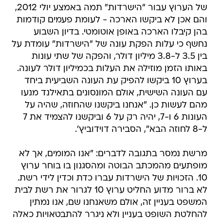
של הערוץ עבור "הישרדות" תמה באמצע יולי 2012,
והם אכן לא ביקשו הארכה - לעומת פעמים קודמות
בהן קיבלו הארכה באופן אוטומטי. בדיון השבוע
נחשף כי עלות הפקת עונה של "הישרדות" עומדת על
בין 3.5 ל-3.8 מיליון דולר, והפקה של שתי עונות
באותו הזמן מוזילה את העלות בכמיליון דולר לעונה.
בערוץ 10 ביקשו להפיק עת העונה השביעית ביחד
עם העונה השישית, אולם המונסונים בתאילנד מנעו
מהם לעשות כן. "אנחנו ביקשנו שהחוזה, שהיה על
העונות 6 ו-7, יהיה רק על 6 וביקשנו להצמיד את 7
ל-8 לחוזה הבא", הסבירה דוידוביץ'.
מרשת נמסר בתגובה לדברים: "אנו המומים, אך לא
מופתעים מהמכתב הבוטה ומהסגנון בו בוחר ערוץ
10. הזכויות של הישרדות עברו כדת וכדין לידי רשת.
לא ברור מדוע החליט ערוץ 10 לגרור את רשת לבית
המשפט בעניין זה, אולם משאנחנו שם, אנו נמתין
להחלטת השופט בעניין ולא ניגרר להתבטאויות כאלה