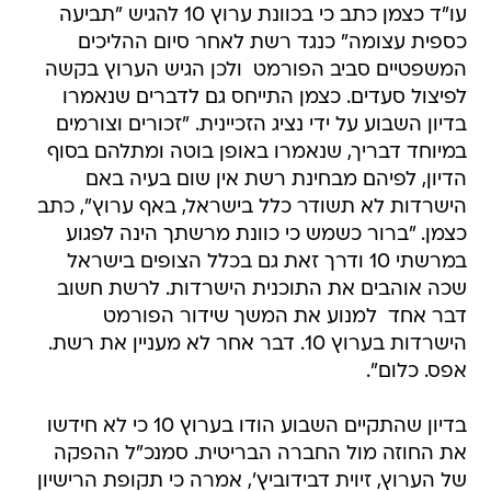
עו"ד כצמן כתב כי בכוונת ערוץ 10 להגיש "תביעה
כספית עצומה" כנגד רשת לאחר סיום ההליכים
המשפטיים סביב הפורמט  ולכן הגיש הערוץ בקשה
לפיצול סעדים. כצמן התייחס גם לדברים שנאמרו
בדיון השבוע על ידי נציג הזכיינית. "זכורים וצורמים
במיוחד דבריך, שנאמרו באופן בוטה ומתלהם בסוף
הדיון, לפיהם מבחינת רשת אין שום בעיה באם
הישרדות לא תשודר כלל בישראל, באף ערוץ", כתב
כצמן. "ברור כשמש כי כוונת מרשתך הינה לפגוע
במרשתי 10 ודרך זאת גם בכלל הצופים בישראל
שכה אוהבים את התוכנית הישרדות. לרשת חשוב
דבר אחד  למנוע את המשך שידור הפורמט
הישרדות בערוץ 10. דבר אחר לא מעניין את רשת.
אפס. כלום".
בדיון שהתקיים השבוע הודו בערוץ 10 כי לא חידשו
את החוזה מול החברה הבריטית. סמנכ"ל ההפקה
של הערוץ, זיוית דבידוביץ', אמרה כי תקופת הרישיון