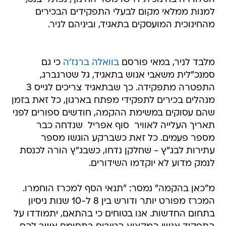
למנות ממלאי מקום לבעלי התפקידים הבכירים
מהחינוכית המועסקים בתאגיד, וביניהם לניר.
מלבד לניר, במאי פורסם
בוואלה ברנז'ה
כי גם
סמנכ"לית משאבי אנוש בתאגיד, גל שטרנברג,
התפטרה מתפקידה. כך שבתאגיד צריכים לגייס 3
מנהלים בכירים לתפקידי מפתח בארגון, כל זאת בזמן
שהם עסוקים במשימת ההקמה, חודשים ספורים לפני
תאריך העלייה לאוויר  סוף אפריל  שנדחה כבר
מספר פעמים. כל זאת כשברקע הוגשו מספר
עתירות לבג"ץ - שחלקן נדחו, כשבג"ץ הורה לכנסת
לנמק מדוע לא יוקדמו השידורים.
מ"כאן בהקמה" נמסר: "תנאי הסף למכרז הוחמרו.
המכרז מפורט יותר ודורש בין 8 ל-10 שנות ניסיון
בתחום החדשות. אנו בטוחים כי בהתאם, יתמודדו על