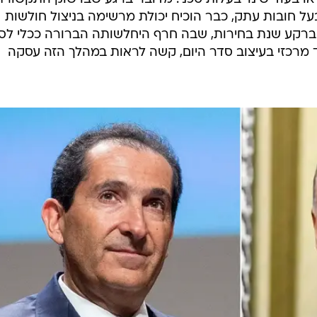
 בלוק חוסם. בכל זאת, יש שנה עד הבחירות, והכל עוד
במה שהוא מגדיר "תקשורת עוינת", מזהה כאן הזדמנות נדי
וי, אלא לרכך. להחליש מוקד ביקורתי משמעותי, להפוך אות
ם כלכליים וניהוליים.
אלא שצריך להבין, לא מדובר רק בערוץ 13. אם עסקת פטריק דרהי לרכישת ר
 או בעוד שינוי בעלות טכני. מדובר ברגע שבו שוק התקשורת
בעל חובות עתק, כבר הוכיח יכולת מרשימה בניצול חולשות
ברקע שנת בחירות, שבה חרף היחלשותה הברורה ככלי לסי
ד מרכזי בעיצוב סדר היום, קשה לראות במהלך הזה עסקה