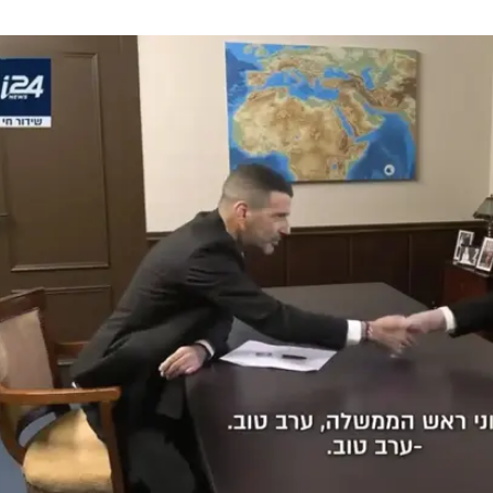
אם קרעי היה חכם, הוא היה עוזב את רפורמת השידורי
הלך כמעט אידיאלי עבור המשטר הסמכותני שנתניהו
מבקש לייצר. ערוץ 13 לא יהפוך לערוץ תעמולה כמו 14, מספיק שיטען ל"תקשורת