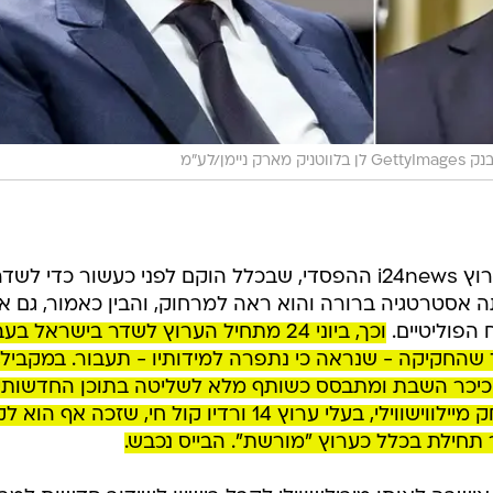
 ניימן/לע"מ