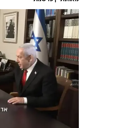
13 נופל, השאר ייפלו אחריו
דוד ורטהיים
10.2.2026 / 10:30
ודרהי. מבחינה פוליטית, זהו מ
מאוזנת" | פרשנות