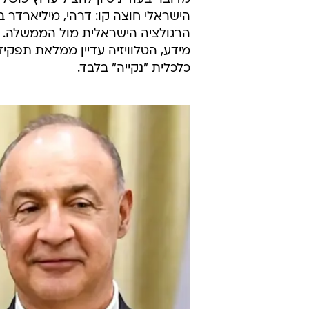
זה כל מה שיצטרך ראש הממשלה עבור
אפשרי.
ההערכה היא שנתניהו, שנאבק שנים 
לא לסגור ערוץ, לא להשתלט עליו בגל
זהיר יותר, תלוי יותר, חשוף יותר ללחצי
מדובר בעוד ניסיון להציל ערוץ כושל
הישראלי חוצה קו: דרהי, מיליארדר 
הרגולציה הישראלית מול הממשלה. 
מידע, הטלוויזיה עדיין ממלאת תפקי
כלכלית "נקייה" בלבד.