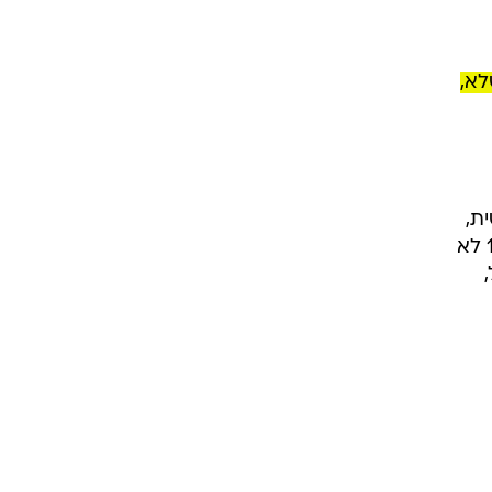
יק
לא,
ת,
אלא תפיסה דמוקרטית בסיסית: ריבוי בעלים כערובה לריבוי קולות. אלא שבעסקת דרהי-רשת 13 לא