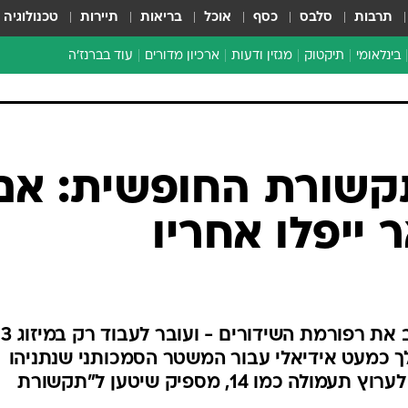
תרבות
סלבס
כסף
אוכל
בריאות
תיירות
טכנולוגיה
בינלאומי
תיקטוק
מגזין ודעות
ארכיון מדורים
עוד בברנז'ה
זמן צהוב
כתבו לנו
מדור סוף
קשורת החופשית: אם