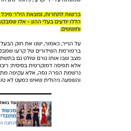
/
כינרת בראשי, יפעת בן חי שגב
ראובן קסטרו
מזהים מי בעל הבית
לתחרות ומועצת הכבלים והלווין. ממלא
שמונתה על-ידי קרעי, כלומר נתניהו 
ברשות לתחרות, נמצאת היו"ר מיכל 
הללו יודעים בעלי ההון - אלו שמבק
וחוששים.
על הנייר, כאמור, ישנו את חוק הבעל
ברפורמת השידורים של קרעו שמבקשת
מצב שבו אותו גורם שולט גם בתשתי