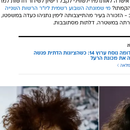
דרהי מחזיק בחברת הענק HOT ובערוץ i24news ההפסדי, שבכלל הוקם לפני כעשור כדי לשד
ה אסטרטגיה ברורה והוא ראה למרחוק, והבין כאמור, גם א
 הפוליטיים.
וכך, ביוני 24 מתחיל הערוץ לשדר בישראל ב
שהחקיקה - שנראה כי נתפרה למידותיו - תעבור. במקביל,
 וכיכר השבת ומתבסס כשותף מלא לשליטה בתוכן החדשותי
לקהל הדתי לאומי והחרדי - לצד יצחק מיילווישווילי, בעלי ערוץ 14 ורדיו קול חי, שזכה אף
 תחילת בכלל כערוץ "מורשת". הבייס נכבש.
אישרה לאותו מירילשווילי לקבל רישיון לשידור חדשות למר
 הקמתו?
מי שמונתה השבוע רשמית ליו"ר הרשות השנייה
גב - הזכורה בעיר מהתייצבותה לימין נתניהו כעדה במשפטו,
רתה במשטרה. דלתות מסתובבות.
ה
כיפה אדומה נוסח ערוץ 14: כשהציונות הדתית פגשה
 את מכונת הרעל
מלאה