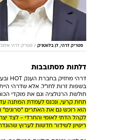
/
פטריק דרהי, לן בלווטניק
פטריק דרהי אימג'בנק GettyImages לן בלווטניק מארק
דלתות מסתובבות