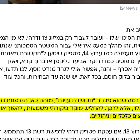
i2
ב את
רפורמת השידורים המטופשת וחסרת הסיכוי שלו - ועובר לעבוד רק במיזוג 13 ודרהי. 
ית, זהו מהלך כמעט אידיאלי עבור המשטר הסמכותני שנתני
מבקש לייצר. ערוץ 13 לא יהפוך לערוץ תעמולה כמו ערוץ 14, מספיק שיטען ל"תקשורת מאוזנת
ה מהמסך טיפוסים כמו דרוקר אביעד גליקמן או ברוך קרא, ויאזן
יה אסרף - והנה, אפשר אולי לגרד מנדט נוסף. לכו תדעו, או