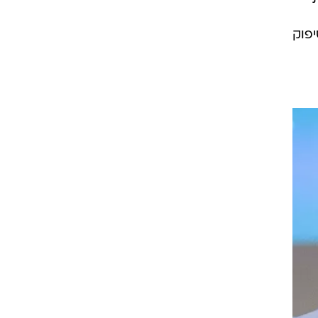
רה:
ו
שת 13 תתממש, לא
פוק