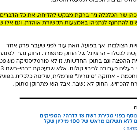
הרשות השנייה איננה הרשות היחידה בה תלויה השתלטות נתניהו על רשת 13. ישנה גם הרשות
ת יו"ר המועצה לשידורי כבלים ולוויין הזמנית היא יעל קוט
שולט גם בה. הכיבוש (כמעט) הושלם.
כהן שר הכלכלה ניר ברקת מבקש להדיחה. את כל הדברים
שים להתחנף לנתניהו באמצעות תקשורת אוהדת, וגם אלו ש
ויות הצולבות. אך בפועל, וזאת עוד לפני שעבר פרק אחד
 לבטלו - הרציונל של החוק מתפורר. החוק נועד למנוע
ת ההפצה וגם בתוכן החדשותי. זו לא פורמליסטיקה משפטי