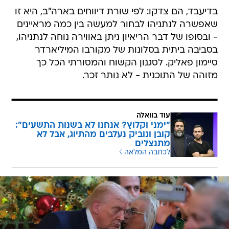
בדיעבד, הם צדקו: לפי שורת דיווחים בארה"ב, היא זו
שאפשרה לנתניהו לבחור למעשה בין כמה מראיינים
- ובסופו של דבר הריאיון ניתן באווירה נוחה לנתניהו,
בסביבה ביתית בסלונות של מקורבו המיליארדר
סיימון פאליק. לסגנון הקשוח והמסורתי הכל כך
מזוהה של התוכנית - לא נותר זכר.
עוד בוואלה
"ימני וקלוץ? אנחנו לא בשנות התשעים":
קובן ונוביק נעלבים מהתיוג, אבל לא
מתנצלים
לכתבה המלאה