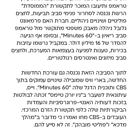
טראמפ ותיעובו המוכר לתקשורת "הממוסדת"
הרשת נכנסה לסחרור פנימי סביב תביעות, לחצים
פוליטיים ושינויים ניהוליים. חברת האם פרמאונט
גלובל ניהלה מאבק משפטי מתוקשר מול טראמפ
סביב ריאיון ב-"60 Minutes", ובסופו אף הגיעה
להסדר של 16 מיליון דולר. במקביל נרשמו עזיבות
בכירות, טענות לפגיעה בעצמאות המערכת, ולחצים
סביב מיזוגים ואינטרסים רגולטוריים.
לתוך הסביבה הזאת נכנסה גם עורכת החדשות
החדשה, בארי וויס שמובילה שינויים עמוקים בתוך
CBS ותוכנית הדגל שלה "60 Minutes". וייס,
עיתונאית לשעבר ב"ניו יורק טיימס" זכתה לבולטות
בזכות דעותיה האנטי-פרוגרסיביות והעמדות
הביקורתיות שלה כלפי תקשורת הזרם המרכזי.
העובדים ב-CBS מחו ואמרו כי מדובר ב"מהלך
מדכא" ו"פוליטי מובהק". זה לא סייע להם.