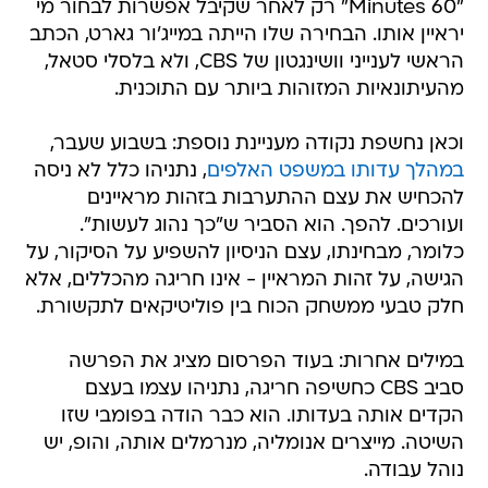
"60 Minutes" רק לאחר שקיבל אפשרות לבחור מי
יראיין אותו. הבחירה שלו הייתה במייג'ור גארט, הכתב
הראשי לענייני וושינגטון של CBS, ולא בלסלי סטאל,
מהעיתונאיות המזוהות ביותר עם התוכנית.
וכאן נחשפת נקודה מעניינת נוספת: בשבוע שעבר,
במהלך עדותו במשפט האלפים
, נתניהו כלל לא ניסה
להכחיש את עצם ההתערבות בזהות מראיינים
ועורכים. להפך. הוא הסביר ש"כך נהוג לעשות".
כלומר, מבחינתו, עצם הניסיון להשפיע על הסיקור, על
הגישה, על זהות המראיין - אינו חריגה מהכללים, אלא
חלק טבעי ממשחק הכוח בין פוליטיקאים לתקשורת.
במילים אחרות: בעוד הפרסום מציג את הפרשה
סביב CBS כחשיפה חריגה, נתניהו עצמו בעצם
הקדים אותה בעדותו. הוא כבר הודה בפומבי שזו
השיטה. מייצרים אנומליה, מנרמלים אותה, והופ, יש
נוהל עבודה.