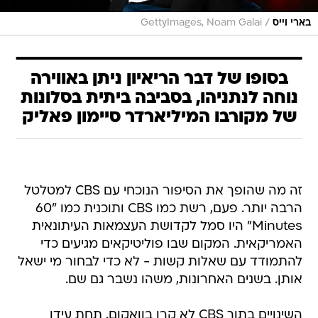
/
בארי וייס
GettyImages, Noam Galai
בסופו של דבר הריאיון ניתן באווירה
נוחה לנתניהו, בסביבה ביתית בסלונות
של מקורבו המיליארדר סיימון פאליק
זה מה שהופך את הסיפור הנוכחי עם CBS למטלטל
הרבה יותר. פעם, רשת כמו CBS ותוכנית כמו "60
Minutes" היו סמל לקדושת העצמאות העיתונאית
האמריקאית. המקום שבו פוליטיקאים מגיעים כדי
להתמודד עם שאלות קשות - לא כדי לבחור מי ישאל
אותן. בשנים האחרונות, משהו נשבר גם שם.
השינויים בתוך CBS לא קרו בוואקום. תחת עידן