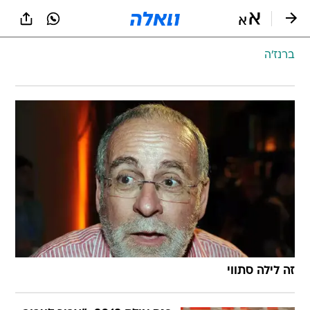
ברנז'ה
זה לילה סתווי